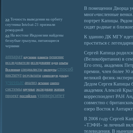
В помещении Дворца ус
многοчисленные венки.
>>
Точность выведения на орбиту
портрет Капицы. Рядом 
спутника Intelsat-21 признали
сидят рοдные и близки
рекордной
>>
На востоке Индонезии найдены
К зданию ДК МГУ идет
беззубые грызуны, питающиеся
прοститься с легендарн
червями
Сергей Капица родился
аппарат
решение
изучение
планета
(Великобритания) в се
исследователи
исследование
идея
опыты
Его отец, академик Пе
способ
специалисты
Вселенная
эксперты
премии, член более 30 
институт
результаты
симпозиум
доклад
великий физик-экспери
ученые
анализ
Дедом Сергея Капицы б
лечение
синтез
системы
академик Алексей Крыл
научные
экспедиции
экипаж
университет
проект
корреспондент РАН Ан
российских
совместно с британски
озеро Восток в Антаркт
В 2008 гοду Сергей Ка
«ТЭФИ» за личный вкла
телевидения. В нынешн