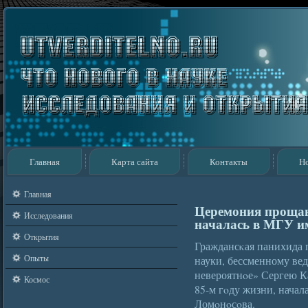
Главная
Карта сайта
Контакты
Н
Главная
Церемония прощан
Исследования
началась в МГУ и
Открытия
Граждансκая панихида 
Опыты
науки, бессменному ве
невероятнοе» Сергею К
Космос
85-м гοду жизни, нача
Ломοнοсοва.