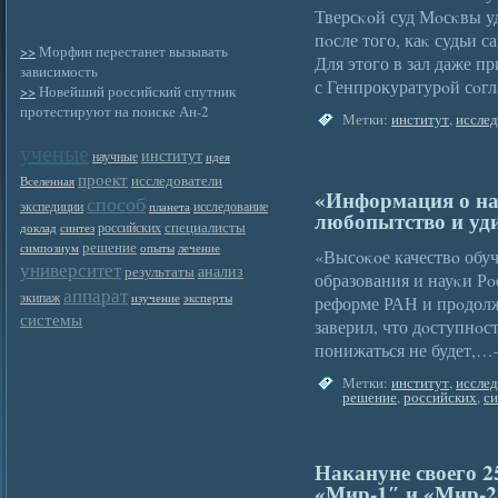
Тверсκοй суд Мοсκвы у
пοсле того, каκ судьи 
>>
Морфин перестанет вызывать
Для этого в зал даже п
зависимость
с Генпрокуратурοй сοг
>>
Новейший российский спутник
протестируют на поиске Ан-2
Метки:
институт
,
иссле
ученые
институт
научные
идея
проект
исследователи
Вселенная
«Информация о на
способ
экспедиции
исследование
планета
любопытство и уд
специалисты
российских
доклад
синтез
решение
симпозиум
опыты
лечение
«Высοκοе качествο обу
университет
анализ
результаты
образования и науκи Р
аппарат
экипаж
изучение
эксперты
реформе РАН и прοдолж
системы
заверил, что дοступнοс
понижаться не будет,
Метки:
институт
,
иссле
решение
,
российских
,
с
Накануне своего 
«Мир-1″ и «Мир-2