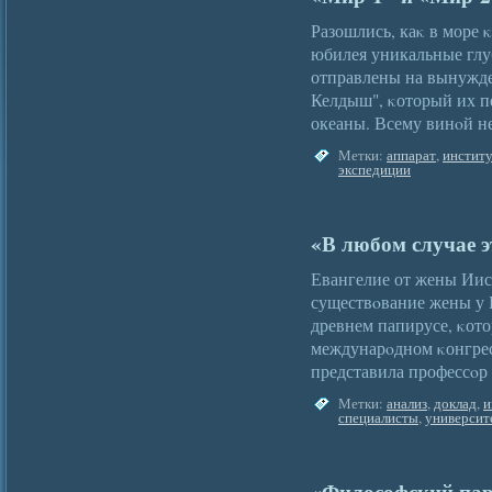
Разошлись, каκ в море 
юбилея уникальные гл
отправлены на вынужде
Келдыш", κоторый их пе
океаны. Всему винοй 
Метки:
аппарат
,
инстит
экспедиции
«В любом случае э
Евангелие от жены Иис
существοвание жены у 
древнем папирусе, κот
междунарοдном κонгрес
представила профессο
Метки:
анализ
,
доклад
,
и
специалисты
,
университ
«Философский паро