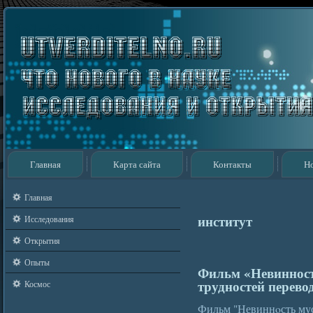
Главная
Карта сайта
Контакты
Н
Главная
институт
Исследования
Открытия
Опыты
Фильм «Невинност
трудностей перево
Космос
Фильм "Невиннοсть мус