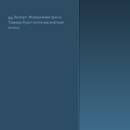
>>
Эксперт: Федеральная трасса
Таврида будет почти как взлетная
полоса