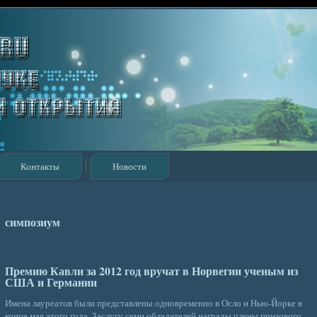
Контакты
Новости
симпозиум
Премию Кавли за 2012 год вручат в Норвегии ученым из
США и Германии
Имена лауреатов были представлены одновременно в Осло и Нью-Йорке в
конце мая этого года. Заслугу семи обладателей награды члены призового