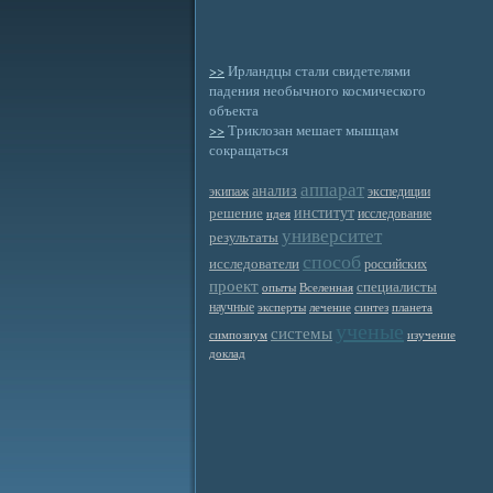
>>
Ирландцы стали свидетелями
падения необычного космического
объекта
>>
Триклозан мешает мышцам
сокращаться
аппарат
анализ
экипаж
экспедиции
институт
решение
исследование
идея
университет
результаты
способ
исследователи
российских
проект
специалисты
опыты
Вселенная
научные
эксперты
лечение
синтез
планета
ученые
системы
симпозиум
изучение
доклад