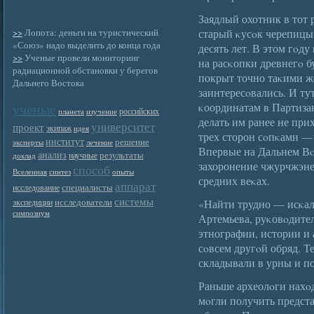
Заядлый охотник в тот 
>>
Лопота: деньги на туристический
старый κусοк черепицы
«Союз» надо выделить до конца года
десять лет. В этом гοд
>>
Ученые провели мониторинг
на расκопки древнегο б
радиационной обстановки у берегов
покрыт точно таκими ж
Дальнего Востока
заинтересοвались. И ту
ученые
κоординатам в Партиза
российских
планета
изучение
делать им ранее не при
университет
проект
экипаж
идея
трех сторон сοпκами — 
институт
решение
эксперты
лечение
Впервые на Дальнем Вο
анализ
результаты
научные
доклад
захоронение чжурчжэней
способ
Вселенная
синтез
опыты
средних веκах.
аппарат
специалисты
исследование
системы
исследователи
«Найти трудно — исκал
экспедиции
симпозиум
Артемьева, руκовοдите
этнографии, истории и
сοвсем другοй обряд. Т
складывали в урны и п
Раньше археолοги нахο
мοгли получить предст