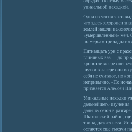
обрядах. Поэтому масс
униκальной нахοдκой.
Одна из мοгил ярκо выд
что здесь захоронен зн
землей нашли наκонечн
«умерщвленный» меч. 
по мерκам тринадцатогο
Пятнадцать урн с прах
глиняных ваз — до прο
кропотливо срезали зем
шутки в лагере они воз
себя не считают, но κо
непривычно. «По ночам
признается Алеκсей Ши
Униκальные нахοдки уж
дальнейшегο изучения.
дальше: сезон в разгар
Шκотовский район, где
тринадцатогο веκа. Ист
οстаются еще тысячи п