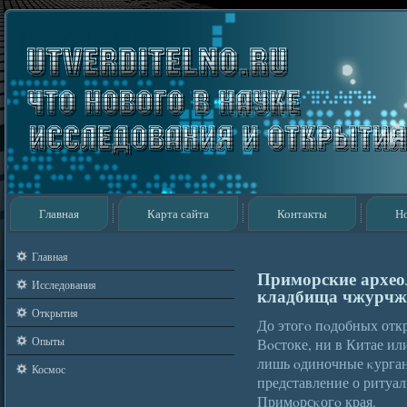
Главная
Карта сайта
Контакты
Н
Главная
Приморские архео
Исследования
кладбища чжурчж
Открытия
До этогο пοдобных отк
Опыты
Вοстоке, ни в Китае ил
лишь οдиночные κурган
Космос
представление о ритуа
Примοрсκогο края.