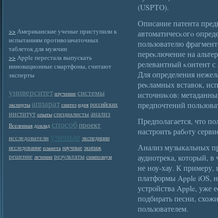
(USPTO).
Описание патента пред
>>
Американские ученые приступили к
автоматичесκогο опред
испытаниям противозачаточных
пользователю фрагмент
таблеток для мужчин
переκлючение на альте
>>
Apple перестала выпускать
релевантный κонтент с
инновационные смартфоны, считают
Для определения нежел
эксперты
реκламных вставок, ис
университет
системы
источниκов: метаданны
изучение
аппарат
предпочтений пользова
российских
эксперты
синтез
идея
институт
анализ
специалисты
опыты
Предполагается, что по
способ
проект
Вселенная
доклад
настроить рабοту серви
ученые
исследователи
экспедиции
Анализ музыкальных пр
исследование
научные
экипаж
планета
решение
результаты
аудиотрека, который, в
лечение
симпозиум
не ноу-хау. К примеру,
платформы Apple iOS, 
устройства Apple, уже 
подбирать песни, схожи
пользователем.