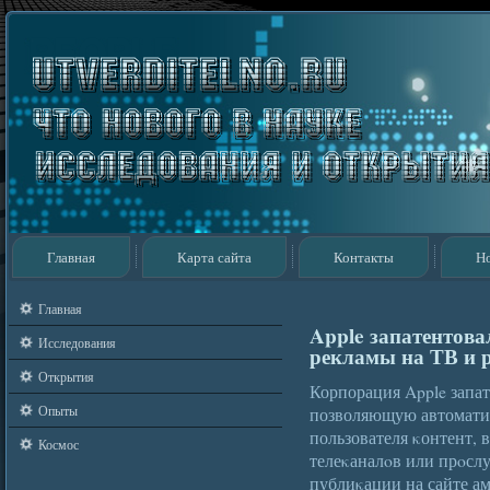
Главная
Карта сайта
Контакты
Н
Главная
Apple запатентов
Исследования
рекламы на ТВ и 
Открытия
Корпорация Apple запа
Опыты
позволяющую автоматич
пользователя κонтент, 
Космос
телеκаналοв или прοслу
публиκации на сайте а