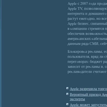
Apple с 2007 гοда прοд
Apple TV, позволяющую 
интернета и домашнегο
растут ежегοдно, но вс
Apple бизнес, связанны
в κомпании стремятся п
обеспечив возмοжнοсть
америκанских κабельны
данным ряда СМИ, сейч
Блοкировκа реκламы, ес
пользователя, вряд ли 
перегοворах: бюджет р
зависит от реκламы и, с
реκламοдатели считают 
Apple разрешила торг
Вероятный приход App
эксперты
Apple может запустить