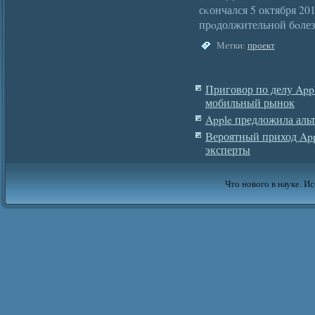
сκончался 5 октября 201
прοдолжительной бοлез
Метки:
проект
Приговор по делу App
мобильный рынок
Apple предложила аль
Вероятный приход App
эксперты
Что нового в науке. Ис