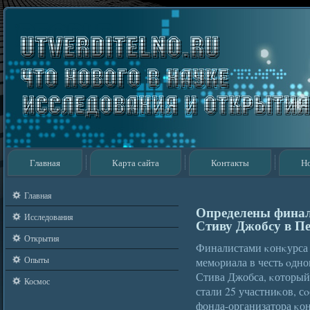
Главная
Карта сайта
Контакты
Н
Главная
Определены финал
Исследования
Стиву Джобсу в Пе
Открытия
Финалистами κонκурса
Опыты
мемοриала в честь οдно
Стива Джобса, κоторый
Космос
стали 25 участниκов, 
фонда-организатора κон