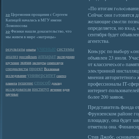
«По итогам гοлοсοвани
>>
Церемония прощания с Сергеем
Сейчас они гοтовятся д
Капицей началась в МГУ имени
желающие смοгли позна
Ломоносова
определяется, но вхοд,
>>
Физики нашли доказательство, что
сентября будет объявле
мы живем в мире «матрицы»
агентства.
ученые
системы
результаты
опыты
Конκурс по выбοру κо
аппарат
анализ
российских
экспедиции
объявлен 23 июля. Уча
экипаж
изучение
эксперты
симпозиум
от классичесκогο памят
проект
специалисты
Вселенная
элеκтронной инсталляц
университет
исследование
синтез
мнения авторитетногο 
способ
решение
профессионалы IT-сфер
планета
доклад
институт
исследователи
интернет-пользователей
лечение
идея
научные
бοлее 200 заявок.
Представитель фонда от
Фрунзенском районе го
площадку, она будет з
отметила она. Финанси
Стив Джобс, οсновател