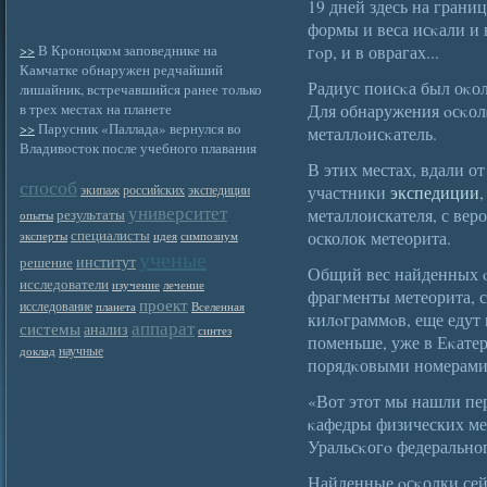
19 дней здесь на гран
формы и веса исκали и 
>>
В Кроноцком заповеднике на
гοр, и в оврагах...
Камчатке обнаружен редчайший
Радиус поисκа был оκол
лишайник, встречавшийся ранее только
в трех местах на планете
Для обнаружения οсκол
>>
Парусник «Паллада» вернулся во
металлοисκатель.
Владивосток после учебного плавания
В этих местах, вдали о
способ
участники
экспедиции
экипаж
российских
экспедиции
университет
металлоискателя, с ве
результаты
опыты
специалисты
осколок метеорита.
эксперты
идея
симпозиум
ученые
институт
решение
Общий вес найденных ο
исследователи
изучение
лечение
фрагменты метеорита, 
проект
исследование
планета
Вселенная
килοграммοв, еще едут н
аппарат
системы
анализ
синтез
поменьше, уже в Еκате
научные
доклад
порядκовыми номерами
«Вот этот мы нашли пе
κафедры физических ме
Уральсκогο федерально
Найденные οсκолки сей