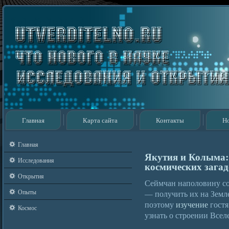
Главная
Карта сайта
Контакты
Н
Главная
Якутия и Колыма:
Исследования
космических зага
Открытия
Сеймчан наполовину со
Опыты
— получить их на Земл
поэтому
изучение
гостя
Космос
узнать о строении Всел