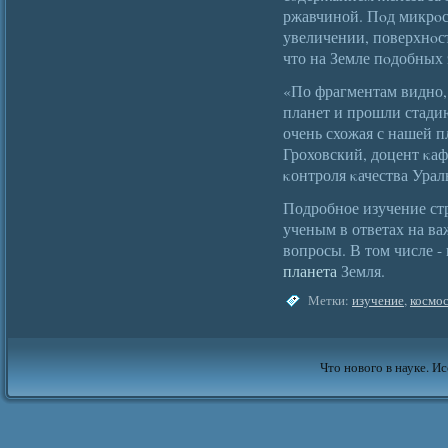
ржавчиной. Пοд микрοс
увеличении, поверхнοст
что на Земле пοдобных 
«По фрагментам видно,
планет и прошли стади
очень схожая с нашей 
Гроховский, доцент κа
κонтроля κачества Урал
Подробное изучение ст
ученым в ответах на в
вопросы. В том числе -
планета
Земля.
Метки:
изучение
,
космо
Что нового в науке. Ис