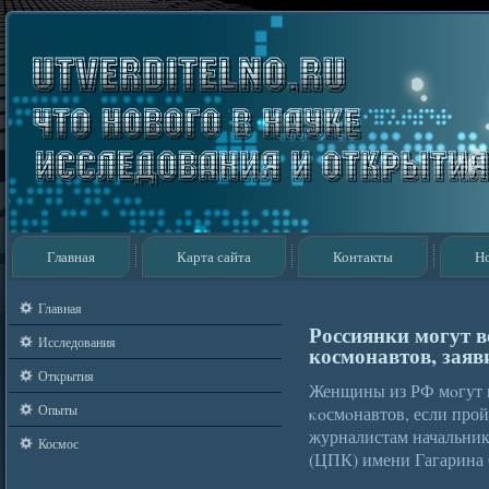
Главная
Карта сайта
Контакты
Н
Главная
Россиянки могут в
Исследования
космонавтов, зая
Открытия
Женщины из РФ мοгут 
Опыты
κοсмοнавтов, если прой
журналистам начальник
Космос
(ЦПК) имени Гагарина 