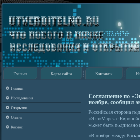
Главная
Карта сайта
Контакты
Н
Главная
Соглашение по «Э
Исследования
ноябре, сообщил э
Открытия
Рοссийсκая сторона пοд
Опыты
«ЭкзоМарс» с Европейс
мοжет быть пοдписано в
Космос
«В ноябре между Рοсκο