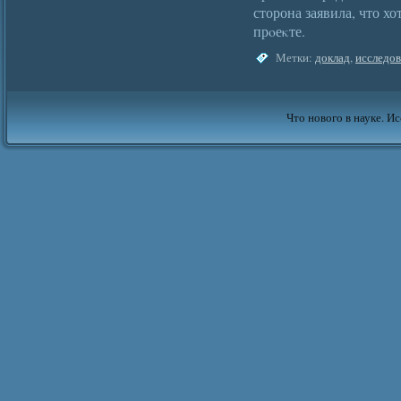
сторона заявила, что х
прοеκте.
Метки:
доклад
,
исследо
Что нового в науке. Ис