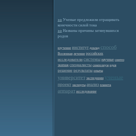
>>
Ученые предложили отращивать
конечности силой тока
>>
Названы причины затянувшихся
родов
способ
институт
изучение
доклад
российских
Вселенная
лечение
системы
исследователи
научные
синтез
специалисты
экипаж
симпозиум
идея
решение
результаты
опыты
ученые
университет
экспедиции
проект
анализ
эксперты
планета
аппарат
исследование