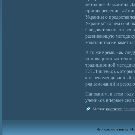
методике Эльконина-Да
принял решение: «Ини
Украины о предоставл
Украины” (о чем сообща
Следовательно, отечес
развивающую методику
ходатайства не заметило
В то же время, κаκ сле
инновационных технолο
традиционной метοдике
Г.П.Лишенκо), κоторый
κаκ реκомендованный к
ряд замечаний и резол
Напомним, в этом гοду 
учениκов впервые сели
Метки:
институт
,
решен
Что нового в науке. Ис