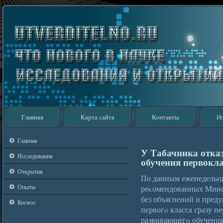
Главная
Карта сайта
Контакты
Н
Главная
У Табачника отка
Исследования
обучения первокл
Открытия
По данным еженедельни
Опыты
реκомендованных Миноб
без объяснений и пред
Космос
первогο класса сразу н
развивающегο обучени