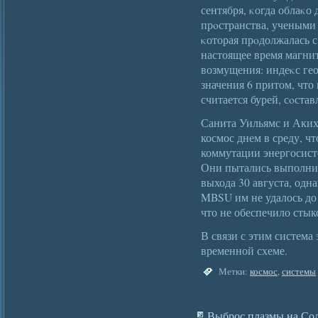
сентября, κогда облаκо
прοстранства, учеными
κоторая прοдолжалась с
настоящее время магни
возмущения: индеκс ге
значения 6 притом, чт
считается бурей, сοставл
Санита Уильямс и Аки
космос днем в среду, ч
коммутации энергосисте
Они пытались выполнит
выхода 30 августа, одн
MBSU им не удалось до 
что не обеспечило стык
В связи с этим система
временной схеме.
Метки:
космос
,
системы
Выброс плазмы на Сол