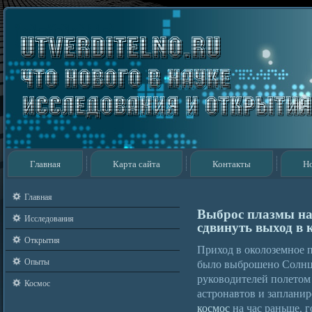
Главная
Карта сайта
Контакты
Н
Главная
Выброс плазмы на
Исследования
сдвинуть выход в 
Открытия
Приход в околоземное п
Опыты
было выброшено Солнцем
руководителей полето
Космос
астронавтов и заплани
космос
на час раньше, 