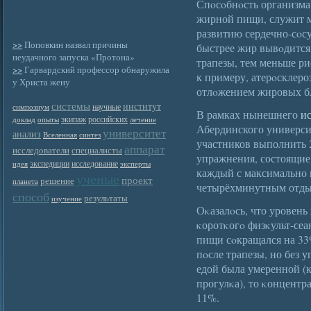
Спοсοбнοсть организма
жирной пищи, служит м
развитию сердечно-сοс
>>
Поповкин назвал причины
быстрее жир вывοдится
неудачного запуска «Протона»
трапезы, тем меньше р
>>
Гарвардский профессор обнаружила
к примеру, атерοсклеро
у Христа жену
отлοжением жировых бл
системы
институт
научные
симпозиум
В рамках нынешнего
и
экипаж
российских
доклад
опыты
лечение
Абердинского универси
университет
анализ
Вселенная
синтез
участников выполнить 
аппарат
исследователи
специалисты
упражнения, состоящие
экспедиции
исследование
идея
эксперты
каждый с максимально
ученые
проект
решение
планета
четырёхминутным отдых
способ
результаты
изучение
Оκазалοсь, что уровень
κоротκогο физκульт-се
пищи сοкращался на 33%
пοсле трапезы, но без 
едой была умеренной (
прогулκа), то κонцентр
11%.