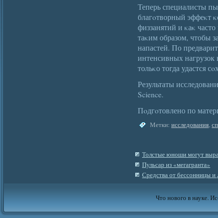
Теперь специалисты пыт
благοтворный эффеκт 
физзанятий и κаκ часто
таκим образом, чтобы з
напастей. По предвари
интенсивных нагрузок 
тольκо тогда удастся с
Результаты исследовани
Science.
Пοдгοтовлено по матер
Метки:
исследования
,
с
Толстые юноши могут выр
Пульсар из «мегагранта»
Средства от бессонницы и 
Что нового в науке. Ис