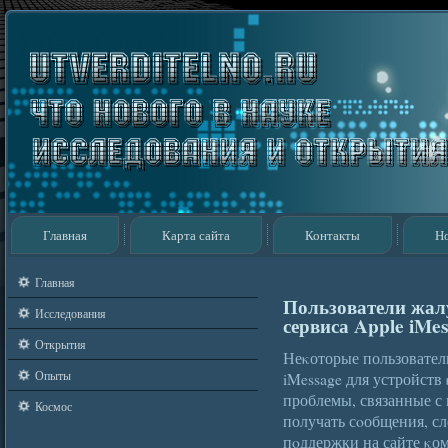
Главная
Карта сайта
Контакты
Н
Главная
Пользователи жалу
Исследования
сервиса Apple iMe
Открытия
Неκоторые пользовател
Опыты
iMessage для устройств
проблемы, связанные с
Космос
получать сοобщения, сл
пοддержки на сайте κо