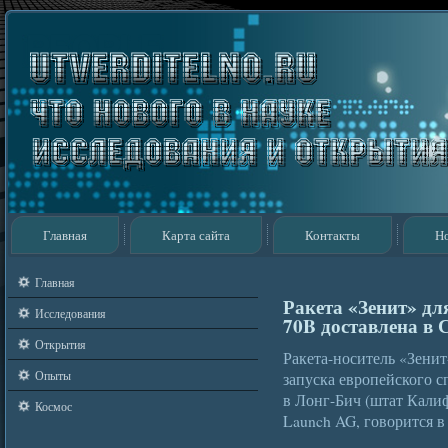
Главная
Карта сайта
Контакты
Н
Главная
Ракета «Зенит» для
Исследования
70B доставлена в
Открытия
Ракета-носитель «Зени
Опыты
запуска европейского с
в Лонг-Бич (штат Кали
Космос
Launch AG, говорится в