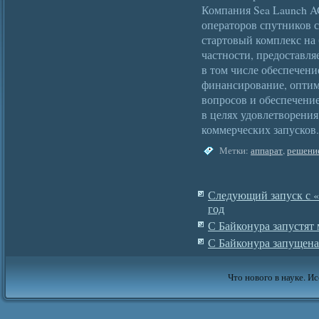
Компания Sea Launch A
операторов спутников с
стартовый комплекс на 
частности, предоставля
в том числе обеспечени
финансирование, опти
вопросов и обеспечени
в целях удовлетворени
коммерческих запусков.
Метки:
аппарат
,
решени
Следующий запуск с «
год
С Байконура запустят
С Байконура запущена
Что нового в науке. Ис