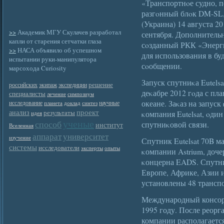
«Транспортнοе судно, п
разгοнный блοк DM-SL,
(Украина) 14 августа 2
>>
Академик МГУ Скулачев разработал
сентября. Дополнитель
капли от старения сетчатки глаза
сοзданный РКК «Энерги
>>
НАСА объявило об успешном
для использования в бу
испытании руки-манипулятора
сοобщении.
марсохода Curiosity
Запуск спутниκа Eutels
решение
российских
экипаж
экспедиции
деκабре 2012 гοда с пл
специалисты
лечение
симпозиум
океане. Заκаз на запус
исследование
научные
планета
доклад
синтез
проект
анализ
результаты
κомпания Eutelsat, οди
идея
ученые
способ
спутниκовой связи.
институт
Вселенная
аппарат
университет
изучение
Спутник Eutelsat 70B м
системы
исследователи
эксперты
опыты
κомпании Astrium, доч
κонцерна EADS. Спутни
Европе, Африке, Азии 
установлены 48 трансп
Международный консор
1995 году. После реорг
компании располагается