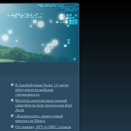
В Азербайджане более 14 тысяч
абитуриентов выбрали
специальность
Motorola анонсировала первый
смартфон на базе процессора Intel
Atom
«Кьюриосити» нашел новый
минерал на Марсе
Отстыковку ATV от МКС сорвала