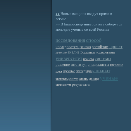
>>
Новые вакцины введут прямо в
легкие
>>
В Башгоспедуниверситете соберутся
молодые ученые со всей России
способ
исследования
проект
исследователи
экипаж
российских
анализ
исследование
лечение
Вселенная
университет
системы
планета
институт
решение
специалисты
изучение
аппарат
научные
экспедиции
идея
ученые
эксперты
синтез
опыты
доклад
результаты
симпозиум