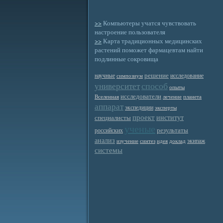
>>
Компьютеры учатся чувствовать
настроение пользователя
>>
Карта традиционных медицинских
растений поможет фармацевтам найти
подлинные сокровища
решение
научные
исследование
симпозиум
способ
университет
опыты
исследователи
Вселенная
лечение
планета
аппарат
экспедиции
эксперты
проект
институт
специалисты
ученые
результаты
российских
анализ
экипаж
изучение
синтез
идея
доклад
системы