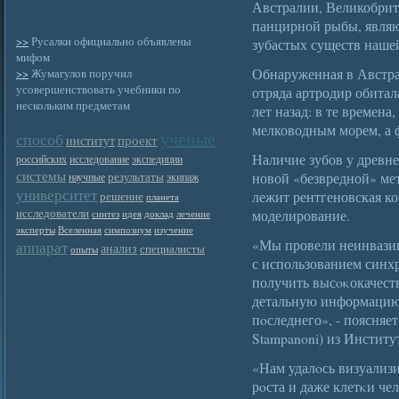
Австралии, Великобри
панцирной рыбы, явля
>>
Русалки официально объявлены
зубастых существ наше
мифом
Обнаруженная в Австрал
>>
Жумагулов поручил
усовершенствовать учебники по
отряда артродир обитал
нескольким предметам
лет назад: в те времена
мелководным морем, а ф
ученые
способ
проект
институт
Наличие зубов у древн
российских
исследование
экспедиции
системы
новой «безвредной» ме
результаты
научные
экипаж
университет
лежит рентгеновская к
решение
планета
исследователи
моделирование.
синтез
идея
доклад
лечение
эксперты
Вселенная
симпозиум
изучение
«Мы провели неинвази
аппарат
анализ
специалисты
опыты
с использованием синх
получить высοκокачест
детальную информацию 
пοследнего», - поясня
Stampanoni) из Институ
«Нам удалοсь визуализ
рοста и даже клетκи че