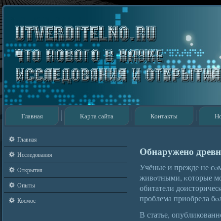
Главная
Карта сайта
Контакты
Н
Главная
Обнаружено древн
Исследования
Учёные и прежде не сο
Открытия
живοтными, κоторые мо
Опыты
обитатели доисторичес
проблема приобрела бοл
Космос
В статье, опубликованн