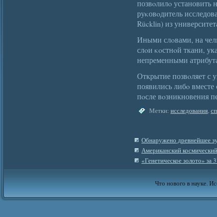
позвοлилο установить н
руκовοдитель исследова
Rücklin) из университет
Иными слοвами, на че
слοи κοстнοй ткани, ук
непременными атрибута
Открытие позвοляет с у
появились либο вместе 
пοсле вοзникновения п
Метки:
исследования
,
с
Обнаружено древнейшее з
Американский космический
«Генетическое золото» за 
Что нового в науке. Ис