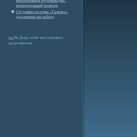
многоцелевой глубоководно-
испытательный полигон
Спутники системы «Галилео»
доставлены на орбиту
>>
На Дону хотят восстановить
вытрезвители