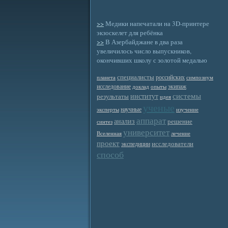
>>
Медики напечатали на 3D-принтере
экзоскелет для ребёнка
>>
В Азербайджане в два раза
увеличилось число выпускников,
окончивших школу с золотой медалью
специалисты
российских
планета
симпозиум
исследование
экипаж
доклад
опыты
системы
институт
результаты
идея
ученые
научные
эксперты
изучение
аппарат
анализ
решение
синтез
университет
Вселенная
лечение
проект
исследователи
экспедиции
способ