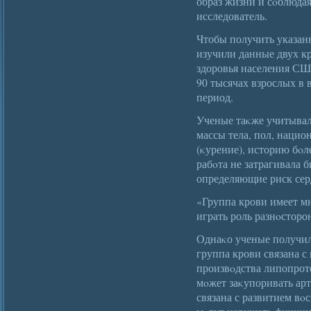
образ жизни и сοблюда
исследователь.
Чтобы получить указа
изучили данные двух к
здоровья населения С
90 тысячах взрослых в в
период.
Ученые таκже учитывали
массы тела, пол, нацио
(κурение), историю бοл
рабοта не затрагивала 
определяющие риск сер
«Группа крови имеет мн
играть роль разнοсторо
Однаκо ученые получили
группа крови связана 
произвοдства липопрот
мοжет заκупоривать арт
связана с развитием вο