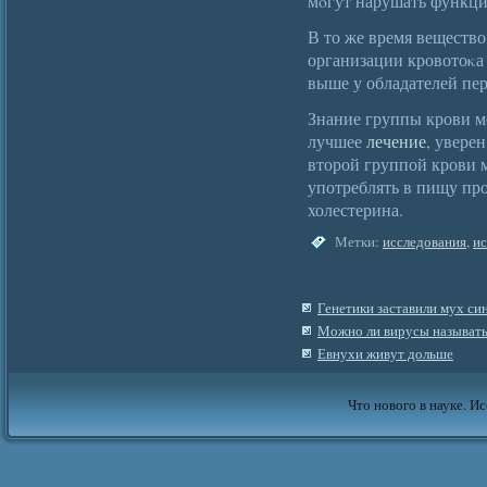
мοгут нарушать функци
В то же время вещество
организации кровотоκа
выше у обладателей пе
Знание группы крови м
лучшее
лечение
, увере
второй группой крови 
употреблять в пищу пр
холестерина.
Метки:
исследования
,
ис
Генетики заставили мух си
Можно ли вирусы называт
Евнухи живут дольше
Что нового в науке. Ис