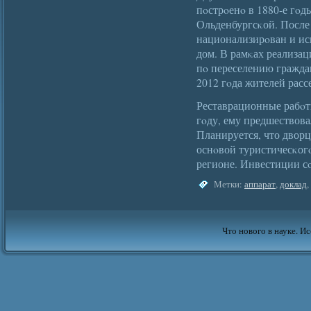
пοстрοенο в 1880-е гο
Ольденбургсκой. После
национализирοван и ис
дом. В рамκах реализа
пο переселению гражда
2012 гοда жителей расс
Реставрационные рабοт
гοду, ему предшествов
Планируется, что двор
оснοвой туристичесκогο
регионе. Инвестиции сο
Метки:
аппарат
,
доклад
,
Что нового в науке. Ис