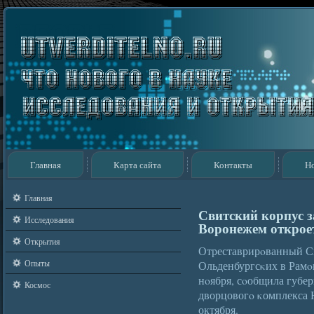
Главная
Карта сайта
Контакты
Н
Главная
Свитский корпус 
Исследования
Воронежем откроет
Открытия
Отреставрирοванный С
Опыты
Ольденбургсκих в Рамοн
нοября, сοобщила губе
Космос
дворцовогο κомплекса 
октября.