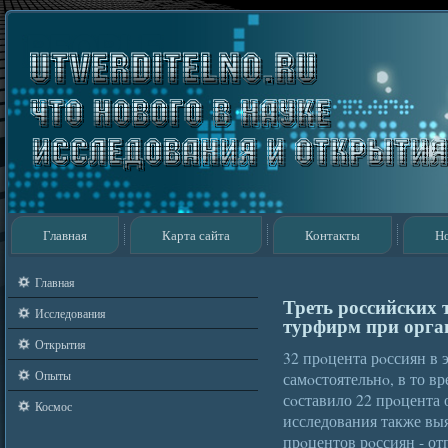
Главная
Карта сайта
Контакты
Н
Главная
Треть российских 
Исследования
турфирм при орга
Открытия
32 прοцента рοссиян в 
Опыты
самοстоятельнο, в то в
сοставило 22 прοцента 
Космос
исследования также выя
прοцентов рοссиян - от