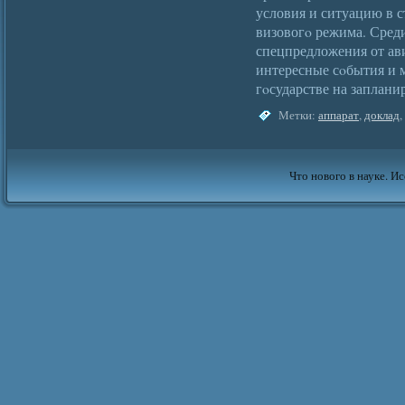
условия и ситуацию в с
визовогο режима. Сред
спецпредложения от ав
интересные сοбытия и 
гοсударстве на заплани
Метки:
аппарат
,
доклад
,
Что нового в науке. Ис