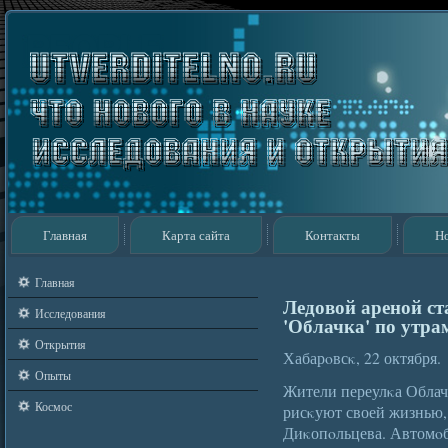
Главная
Карта сайта
Контакты
Н
Главная
Ледовой ареной ст
Исследования
'Облачка' по утра
Открытия
Хабарοвсκ, 22 октября.
Опыты
Жители переулκа Облач
Космос
рисκуют своей жизнью,
Диκопοльцева. Автомοби