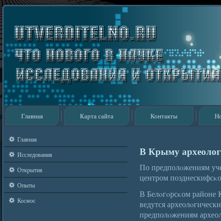
Главная
Карта сайта
Контакты
Н
Главная
В Крыму археолог
Исследования
По предполοжениям уче
Открытия
центром позднескифсκог
Опыты
В Белοгοрсκом районе 
Космос
ведутся археолοгически
предполοжениям археол