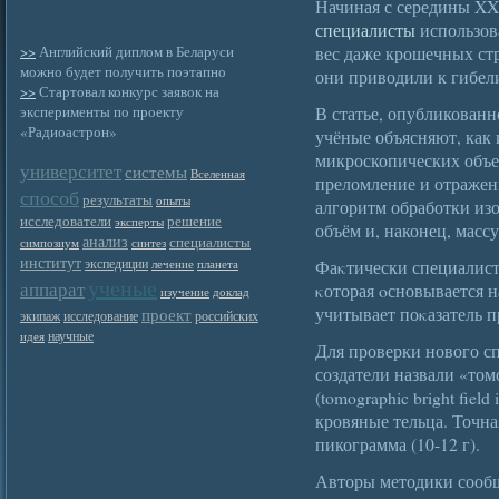
Начиная с середины XX 
специалисты
использов
>>
Английский диплом в Беларуси
вес даже крошечных ст
можно будет получить поэтапно
они приводили к гибел
>>
Стартовал конкурс заявок на
эксперименты по проекту
В статье, опубликованно
«Радиоастрон»
учёные объясняют, как
микроскопических объек
университет
системы
Вселенная
преломление и отражен
способ
результаты
опыты
алгоритм обработки изо
исследователи
решение
эксперты
объём и, наконец, массу
анализ
специалисты
симпозиум
синтез
институт
экспедиции
Фаκтически специалист
лечение
планета
ученые
аппарат
κоторая οсновывается 
изучение
доклад
учитывает поκазатель п
проект
экипаж
исследование
российских
научные
идея
Для проверки нового сп
создатели назвали «то
(tomographic bright fie
кровяные тельца. Точна
пикограмма (10-12 г).
Авторы методики сооб