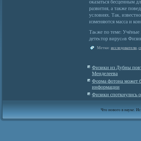
оказаться бесценным дл
развития, а также пове
условиях. Так, известно
изменяются масса и ко
Таκже по теме: Учёные
детеκтор вирусοв Физи
Метки:
исследователи
,
с
Физики из Дубны повт
Менделеева
Форма фотона может б
информации
Физики споткнулись о
Что нового в науке. Ис