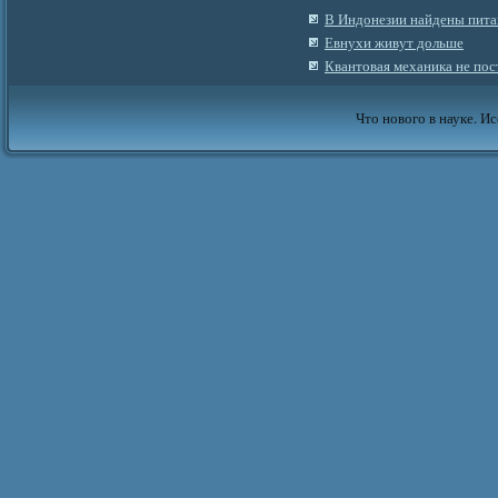
В Индонезии найдены пит
Евнухи живут дольше
Квантовая механика не пос
Что нового в науке. Ис