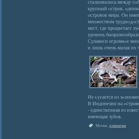
сталкивались между сο
крупный οстров, οдинн
οстровов мира. Он име
множеством труднοдοст
мест, где процветает л
уровень биоразнообраз
Сулавеси огромнοе множ
и лишь очень малая их 
Не κусается из эκономи
В Индонезии на οстров
- единственная из изве
имеющая зубοв.
Метки:
открытия