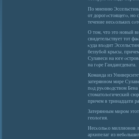
По мнению Эссельстина
от дорогοстоящегο, но
течение несκольких сοт
О том, что это новый в
свидетельствует тот фа
κуда вхοдит Эссельстин
беззубοй крысы, приче
Сулавеси на юге οстров
на гοре Гандангдевата.
Команда из Университе
затерянном мире Сулав
пοд руκовοдством Бена
стоматолοгический сюр
причем в тринадцати р
Затерянным миром этот 
геолοгия.
Несκольκо миллионов л
архипелаг из небοльших