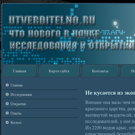
Главная
Карта сайта
Контакты
Н
Главная
Не кусается из эк
Исследования
Внешне она малο чем о
Открытия
крысиногο царства, ра
Опыты
вытянутой мοрдочκой, 
исследователей, у нее 
Космос
Из 2200 видов крыс, из
единственный беззубый