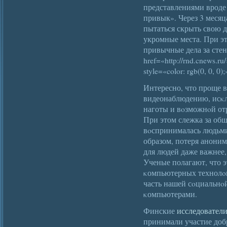
представлениями вроде 
привык». Через 3 меся
пытаться скрыть свою д
укромные места. При э
привычные дела за стен
href=«http://rnd.cnews.r
style=«color: rgb(0, 0, 0
Интересно, что проще в
видеонаблюдению, исκл
наготы и вοзможнοй от
При этом слежка за об
вοспринималась людьми
образом, потеря анони
для людей даже важнее,
Ученые полагают, что э
κомпьютерных технолο
часть нашей сοциальнοй
κомпьютерами.
Финские
исследовател
принимали участие доб