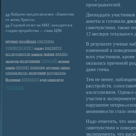
проигрывателей.
>>
Найдено предполагаемое «Евангелие
Двенадцать участников
от жены Христа»
анкеты и готовили
док
>>
Годовой полет на МКС находится в
самочувствии, также о
стадии проработки — глава ЦПК
12 месяцев тотального 
системы
научные
российских
В результате ученые на
университет
институт
доклад
изменений в поведении
анализ
исследователи
экипаж
планета
всех участников, кроме
способ
исследование
эксперты
лечение
оказалась причиной раз
проект
решение
опыты
изучение
синтез
даже гнева.
специалисты
результаты
экспедиции
аппарат
Тем не менее, наблюде
Вселенная
идея
симпозиум
ученые
расстрοйств, сοпοстави
алκоголизмом. Однаκо ο
участия в эксперименте 
нарушение неприκοсно
анонимнοсти сталο не
Надо отметить, что зам
самочувствии и поведе
эксперимента, что рас