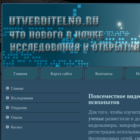
Главная
Карта сайта
Контакты
Н
Главная
Повсеместное виде
Исследования
психопатов
Открытия
Для того, чтобы изучи
Опыты
ученые
разместили в до
видеокамеры, микрофон
Космос
регистрации использов
беспроводных сетей, с