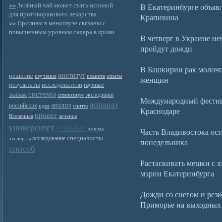
>>
Зелёный чай может стать основой
В Екатеринбурге объяв
для противоракового лекарства
Крапивина
>>
Приливы в менопаузе связаны с
повышенным уровнем сахара в крови
В четверг в Украине не
пройдут дожди
В Башкирии рак молочн
институт
решение
изучение
планета
опыты
женщин
результаты
исследователи
научные
системы
экипаж
экспедиции
симпозиум
Международный фестива
аппарат
анализ
российских
идея
синтез
Краснодаре
проект
Вселенная
лечение
ученые
университет
доклад
Часть Владивостока ост
специалисты
исследование
эксперты
понедельника
способ
Растаскивать мешки с 
мэрии Екатеринбурга
Дожди со снегом и рез
Приморье на выходных 