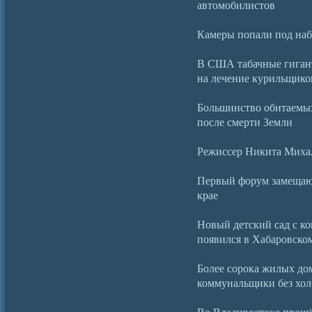
автомобилистов
Камеры попали под на
В США табачные гиган
на лечение курильщико
Большинство обитаемых
после смерти Земли
Режиссер Никита Михал
Первый форум замещаю
крае
Новый детский сад с к
появился в Хабаровско
Более сорока жилых до
коммунальщики без хо
Во Владивостоке прошё