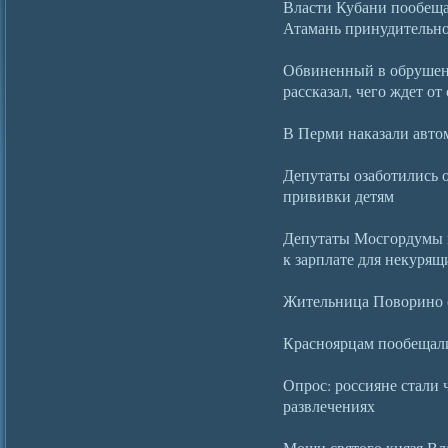
Власти Кубани пообеща
Атамань принудительн
Обвиненный в обрушен
рассказал, чего ждет от 
В Перми наказали авто
Депутаты озаботились 
прививки детям
Депутаты Мосгордумы 
к зарплате для некурящ
Жительница Поворино 
Красноярцам пообещал
Опрос: россияне стали 
развлечениях
Мощи святого князя Вл