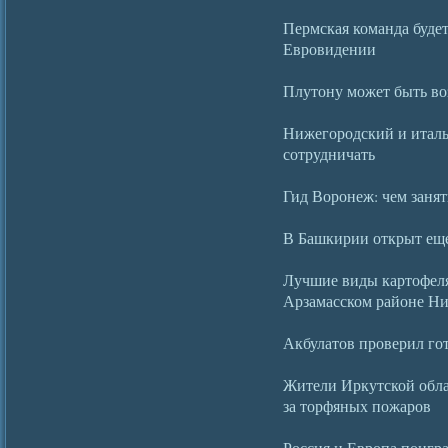
Пермская команда будет
Евровидении
Плутону может быть во
Нижегородский и италь
сотрудничать
Гид Воронеж: чем занят
В Башкирии открыт ещ
Лучшие виды картофеля
Арзамасском районе Ни
Акбулатов проверил го
Жители Иркутской обла
за торфяных пожаров
Россия и Европа поигр